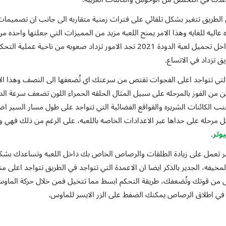
ان الطريق تتغير بشكل تلقائي على فترات زمنية متقاربه الى جانب ان تصميمات
اليه للغايه وهذا الامر يمنح اللعبه مزيد من المميزات التي جعلتها واحده من
افضل العاب الحلزونه في الاوقات الاخيره، كلما تقدمت داخل تحميل لعبة الدودة 2021 تجد الامور تزداد صعوبه من ناحية عمل
 تزداد في الاتساع.
لتي تتواجد اعلى الفجوات تقتص من سرعتك اي تُضعفها الى النصف وهذا الا
 من الفوز بالمرحله على سبيل المثال الحلقه الحمراء اللون تضعف سرعة الد
ب الكائنات الشريره والقواقع الفضائية التي تتواجد على طول مسار السير اض
ل مرحله على حداها عبر الاعدادات الخاصه باللعبه، على الرغم من ذلك فهي و
وتر
.
باشر تعمل على زيادة الطلقات والرصاص الخاص بك داخل اللعبه وتساعدك بشك
خيفه، الجدير بالذكر ايضا ان الاعمدة التي تتواجد في الطريق تتواجد اعلى من
ص من قوتك وتُضعفك، طريقة التحكم ابسط مما تتخيل فمن خلال حركة الماو
ب في اطلاق الرصاص يمكنك الضفط على الزر الايسر للماوس.