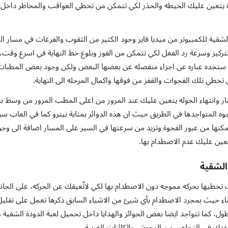
ودة يتعين عليك الحيطه والحذر لكي تتمكن من تخطي العواقب والمخاطر داخل
شقية للكمبيوتر من ميديا فاير وجود الكثير من الثقوب والفرغات في مسار ال
لتركيز وسرعة رد الفعل لكي تتمكن من الفوز وبلوغ خط النهاية في اسرع وقت،
كن ستجده عباره عن اجزاء منفصله عن بعضها البعض ولكن وجود بعض المطبات
تخطي تلك الفجوات والقفز من فوقها واكمال المرحله الى النهاية.
 وانتهاء الجوله يتعين عليك عند المرور من اعلى المطب المرور من وسط 
فجوه المتواجدها في الطريق حيث ان هذه الدوائر بمثابة نيترو كما في العاب س
نها من عبور الفجوة وتزيد من سرعتها في السير على المسار اضافة الى وجو
عين عليك عدم الاصطدام بها.
الشقية
ك تخطيها بحركه مموجه دون الاصطدام بها لكي لاتُعيقك عن الحركه، على الجا
لدماء حيث بمجرد الاصطدام بأي شيئ من الاشياء السابق ذكرها تعمل على تقليل
طول، كما تتواجد ايضا بعض الجوائز والهدايا داخل تحميل لعبة الدودة الشقية 
عدك في التخلص من الوحوش والكائنات الغريبة.