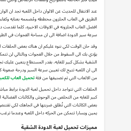
عند الانتقال للحديث عن الالوان داخل اللعبه تجد ان الو
الطريق في العاب الحلزون مخططه ومُصممه بعنايه وكفاءه ع
سرعة سير الدودة اضافة الى ان مساحة الفجوات في الطريق
وقد حان الوقت لكي ننوه عليكم ان هناك بعض الحلقات ا
يؤدي بك الى السقوط من خلال الفجوات وبالتالي لن تتمكن
الشقية بشكل كبير للغايه، بقدر المستطاع يتعين عليك تجن
الى ان اللعبه تتيح لك تعيين سرعة السير ودرجة صعوبة ك
من الالعاب التي تم تصنيفها من فئة
تحميل العاب للكمبي
الحلقات التي تتواجد داخل تحميل لعبة الدودة برابط م
كبير للغايه من التخلص من الوحوش والكائنات الفضائية الم
بعض الكائنات التي تُطلق ضربتها في اتجاهك لكي تقتن
يمين ويسارا تتمكن من الحركه داخل اللعبه وعندما ترغ
مميزات تحميل لعبة الدودة الشقية