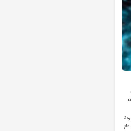
ن
ودة
عام