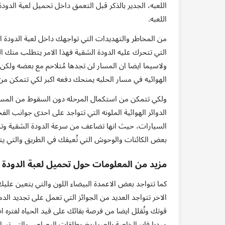
اللعبه، الجدير بالذكر قبل التعمق داخل تحميل لعبة الد
اللعبه.
من المخاطر والتهديدات التي تواجهك داخل لعبة الدودة ال
التي تتحرك عليه الدودة الشقية فهذا الامر يتطلب منك ا
ولاسيما ايضا ان المسار لن تجدها مُتلاحم مع بعضه ول
الهوائيه في مسار الحلبه يمنحك دفعه اكبر لكي تتمكن من 
ولكي تتمكن من استكمال المرحله دون السقوط من المسار
الدوائر الهوائية الملونه التي تتواجد على احدى جوانب ال
السيارات، حيث انها تضاعف من سرعة الدودة الشقية وتمك
بعض الكائنات والوحوش التي تُعيقك في الطريق والتي يت
مزيد من المعلومات حول تحميل لعبة الدودة 
كما تتواجد بعض الاعمدة البيضاء اللون والتي يتعين علي
الاخر تتواجد العديد من الجوائز التي تعمل على تجديد ا
قوتك وتُقلل ايضا من فرصة بقائك على قيد الحياه لفتره ا
ميديا فاير الخاصة بالصواريخ وطلقات الرصاص والتي تسا