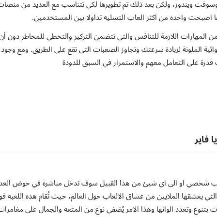
يكروسوفت ويندوز، ولكن بعد ذلك تم تطويرها لكي تتناسب مع العديد من منصات
 يمكنك استكمال لعبة "تسابec بالحلزون" دون التأcir من المهارات اللازمة للتنافس والتي تتضمن التركيز والتخطي للمخاطر دون أن
ئية الملونة لزيادة سرعتك وتجاوز الصعبات التي تقع على الطريق. ومع وجود
 فاير
اب شخصي او الى اي شيئ من هذا القبيل سوف تدخل مباشرة في خوض العدي
لتي يعشقها الملايين من عشاق الالعاب حول العالم، حيث تُقام هذه اللعبه ف
بتنوع وتعدد الوانها وهذا الامر يُضفي نوع من المتعه والجمال على مغامرات