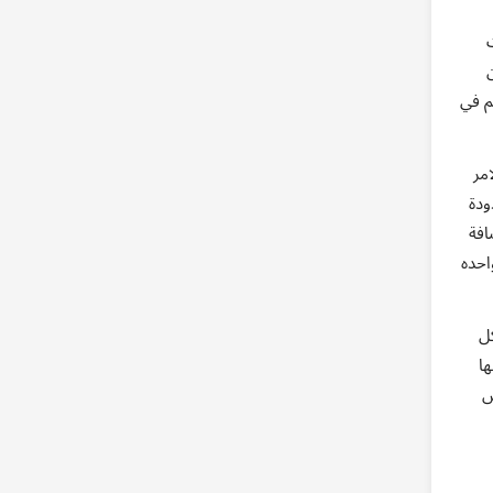
ية التحكم في
مر
ودة
افة
احده
ل
ها
س